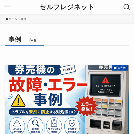
セルフレジネット
ホーム
事例
事例
– tag –
券売機