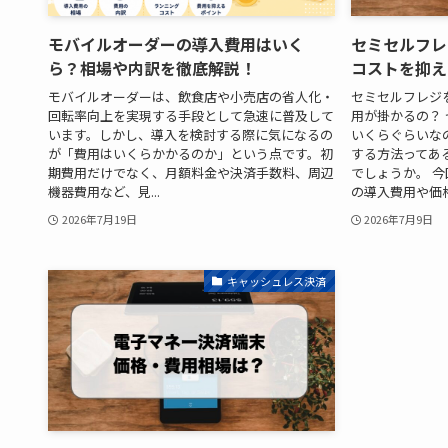
モバイルオーダーの導入費用はいく
セミセルフレ
ら？相場や内訳を徹底解説！
コストを抑え
モバイルオーダーは、飲食店や小売店の省人化・
セミセルフレジ
回転率向上を実現する手段として急速に普及して
用が掛かるの？
います。しかし、導入を検討する際に気になるの
いくらぐらいな
が「費用はいくらかかるのか」という点です。初
する方法ってあ
期費用だけでなく、月額料金や決済手数料、周辺
でしょうか。 
機器費用など、見...
の導入費用や価格相
2026年7月19日
2026年7月9日
キャッシュレス決済