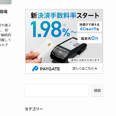
相場
模や選ぶ
。 初
ど継続的
把握して
カルテ
検索
カテゴリー