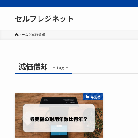
セルフレジネット
ホーム
減価償却
減価償却
– tag –
券売機