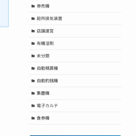
券売機
局所排気装置
店舗運営
有機溶剤
未分類
自動精算機
自動釣銭機
集塵機
電子カルテ
食券機