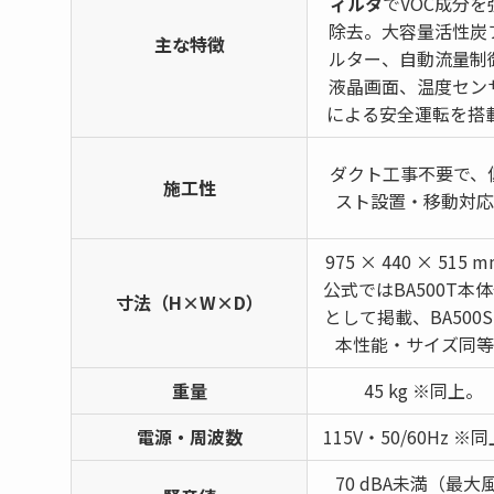
ィルタ
でVOC成分を
除去。大容量活性炭
主な特徴
ルター、自動流量制
液晶画面、温度セン
による安全運転を搭
ダクト工事不要で、
施工性
スト設置・移動対
975 × 440 × 515 
公式ではBA500T本
寸法（H×W×D）
として掲載、BA500
本性能・サイズ同
重量
45 kg ※同上。
電源・周波数
115V・50/60Hz ※
70 dBA未満（最大