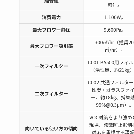
騒音値
時）。
消費電力
1,100W。
最大ブロワー静圧
9,600Pa。
300㎥/hr（推奨20
最大ブロワー吸引率
㎥/hr）。
C001 BA500用フィ
一次フィルター
（活性炭、約21kg
C002 共通フィルタ
性炭・ガラスファ
二次フィルター
ー、約18kg、捕集
99%@0.3μm）
VOC対策をより強め
現場、発散防止抑制
向いている使い方の傾向
対応を重視する現