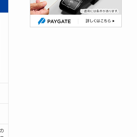
）
。
の