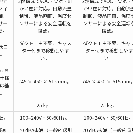
強力
2段構成でVOC・臭気・細
2段構成でVOC・臭気・
フィ
かい塵に対応。自動流量
かい塵に対応。自動流
御、
制御、液晶画面、温度セ
制御、液晶画面、温度
サー
ンサーによる安全運転を
ンサーによる安全運転
載。
搭載。
搭載。
ダクト工事不要、キャス
ダクト工事不要、キャ
低コ
ター付きで移動しやす
ター付きで移動しやす
応。
い。
い。
mm ※
体仕様
745 × 450 × 515 mm。
745 × 450 × 515 m
Sは基
等。
25 kg。
25 kg。
同上。
100–240V・50/60Hz。
100–240V・50/60Hz
風速
70 dBA未満（一般的吸引
70 dBA未満（一般的吸