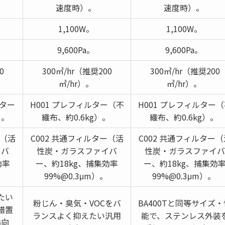
速度時）。
速度時）。
1,100W。
1,100W。
9,600Pa。
9,600Pa。
0
300㎥/hr（推奨200
300㎥/hr（推奨200
㎥/hr）。
㎥/hr）。
ルター
H001 プレフィルター（不
H001 プレフィルター
）。
織布、約0.6kg）。
織布、約0.6kg）。
ー（活
C002 共通フィルター（活
C002 共通フィルター（
イバ
性炭・ガラスファイバ
性炭・ガラスファイバ
効率
ー、約18kg、捕集効率
ー、約18kg、捕集効
。
99%@0.3μm）。
99%@0.3μm）。
たい
粉じん・臭気・VOCをバ
BA400Tと同等サイズ・
措置
ランスよく抑えたい汎用
能で、ステンレス外装
場向