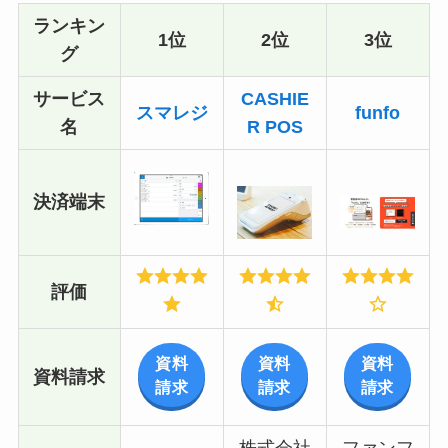
ランキン
1位
2位
3位
グ
サービス
CASHIE
スマレジ
funfo
名
R POS
決済端末
評価
資料
資料
資料
資料請求
請求
請求
請求
株式会社
ファンフ